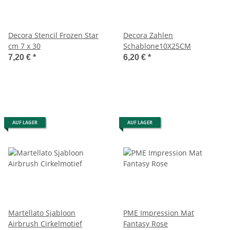
Decora Stencil Frozen Star
Decora Zahlen
cm 7 x 30
Schablone10X25CM
7,20 €
*
6,20 €
*
AUF LAGER
AUF LAGER
Martellato Sjabloon
PME Impression Mat
Airbrush Cirkelmotief
Fantasy Rose