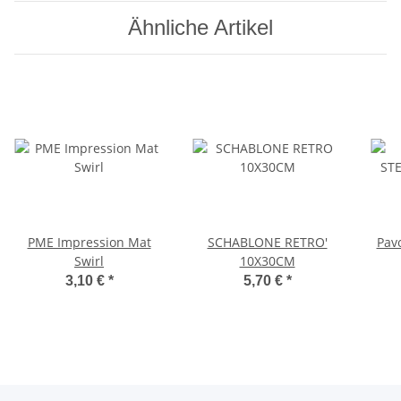
Ähnliche Artikel
PME Impression Mat
SCHABLONE RETRO'
Pavo
Swirl
10X30CM
3,10 €
*
5,70 €
*