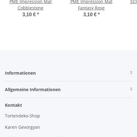
PME Impression Mat
PME Impression Mat
SC
Cobblestone
Fantasy Rose
3,10 €
*
3,10 €
*
Informationen
Allgemeine Informationen
Kontakt
Tortendeko-Shop
Karen Gevorgyan