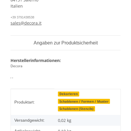
Italien
+39 3791438538
sales@decora.it
Angaben zur Produktsicherheit
Herstellerinformationen:
Decora
, ,
Produkteigenschaft
Wert
Dekorieren
Schablonen / Formen / Muster
Produktart:
Schablonen (Stencils)
0,02 kg
Versandgewicht:
Artikelgewicht: