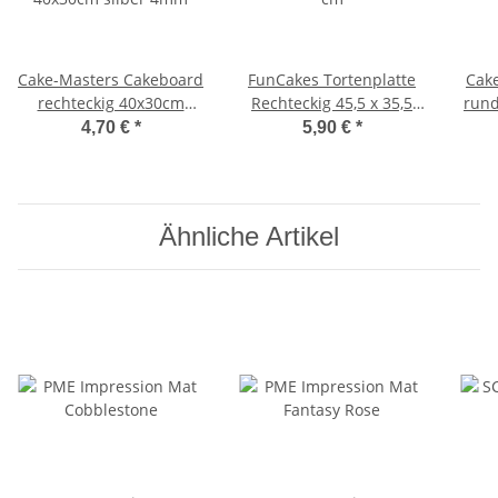
Cake-Masters Cakeboard
FunCakes Tortenplatte
Cak
rechteckig 40x30cm
Rechteckig 45,5 x 35,5
rund
silber 4mm
cm
4,70 €
*
5,90 €
*
Ähnliche Artikel