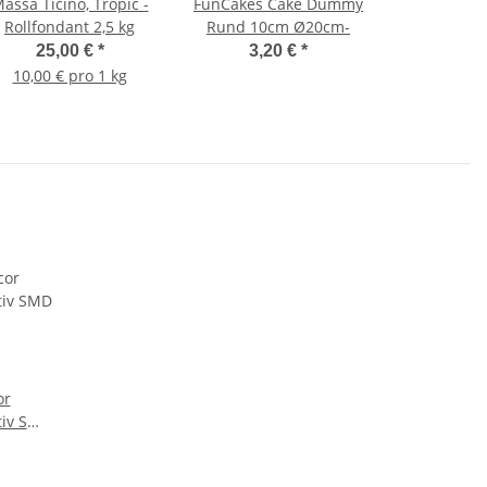
assa Ticino, Tropic -
FunCakes Cake Dummy
Rollfondant 2,5 kg
Rund 10cm Ø20cm-
25,00 €
*
3,20 €
*
10,00 € pro 1 kg
or
tiv SMD