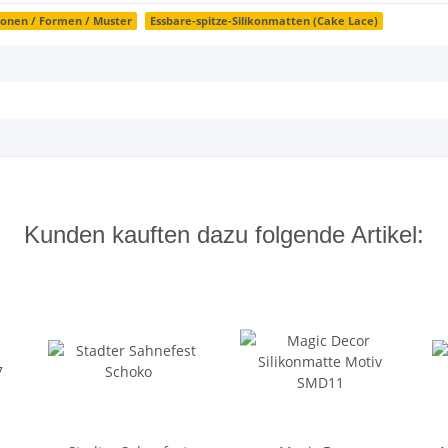
onen / Formen / Muster
Essbare-spitze-Silikonmatten (Cake Lace)
Kunden kauften dazu folgende Artikel: