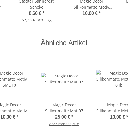
Stadter Sahnefest
Magic Decor
M
7
Schoko
Silikonmatte Motiv
SMD11
8,60 €
*
10,00 €
*
57,33 € pro 1 kg
Ähnliche Artikel
agic Decor
Magic Decor
Magic Dec
konmatte Motiv
Silikonmatte Mat 07
Silikonmatte Mo
SMD10
04b
10,00 €
*
25,00 €
*
10,00 €
*
Alter Preis:
33,30 €