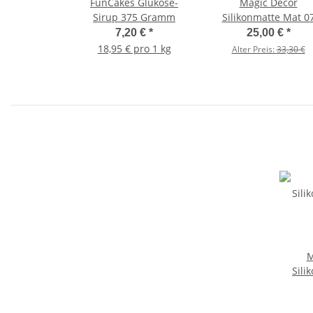
FunCakes Glukose-
Magic Decor
Sirup 375 Gramm
Silikonmatte Mat 0
7,20 €
*
25,00 €
*
18,95 € pro 1 kg
Alter Preis:
33,30 €
M
Sili