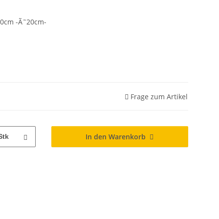
0cm -Ã˜20cm-
Frage zum Artikel
In den Warenkorb
Stk