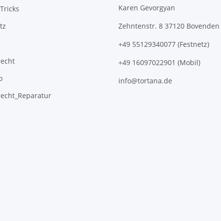
Karen Gevorgyan
Tricks
tz
Zehntenstr. 8 37120 Bovenden
+49 55129340077 (Festnetz)
recht
+49 16097022901 (Mobil)
o
info@tortana.de
recht_Reparatur