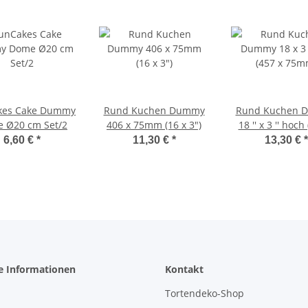
kes Cake Dummy
Rund Kuchen Dummy
Rund Kuchen 
Dome Ø20 cm Set/2
406 x 75mm (16 x 3")
18 '' x 3 '' hoch
75mm)
6,60 €
*
11,30 €
*
13,30 €
*
e Informationen
Kontakt
Tortendeko-Shop