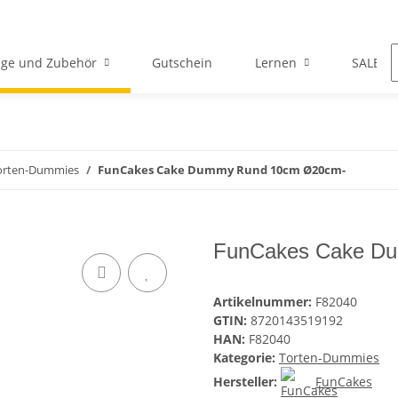
ge und Zubehör
Gutschein
Lernen
SALE
orten-Dummies
FunCakes Cake Dummy Rund 10cm Ø20cm-
FunCakes Cake D
Artikelnummer:
F82040
GTIN:
8720143519192
HAN:
F82040
Kategorie:
Torten-Dummies
Hersteller:
FunCakes