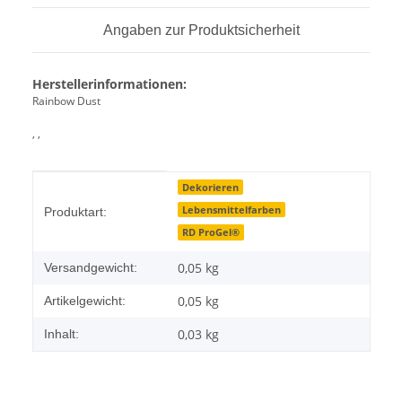
Angaben zur Produktsicherheit
Herstellerinformationen:
Rainbow Dust
, ,
Produkteigenschaft
Wert
Dekorieren
Lebensmittelfarben
Produktart:
RD ProGel®
0,05 kg
Versandgewicht:
0,05
kg
Artikelgewicht:
0,03 kg
Inhalt: