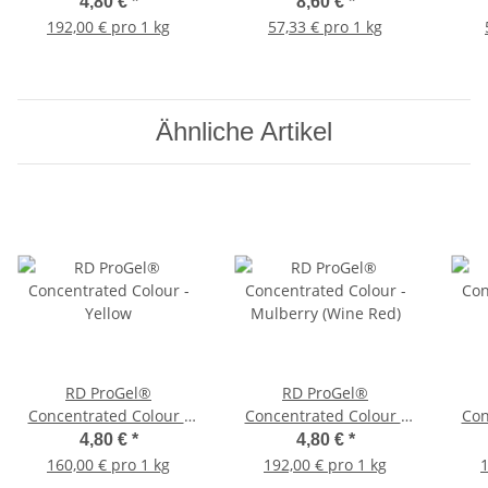
Holly Green
4,80 €
*
8,60 €
*
192,00 € pro 1 kg
57,33 € pro 1 kg
Ähnliche Artikel
RD ProGel®
RD ProGel®
Concentrated Colour -
Concentrated Colour -
Con
Yellow
Mulberry (Wine Red)
4,80 €
*
4,80 €
*
160,00 € pro 1 kg
192,00 € pro 1 kg
1