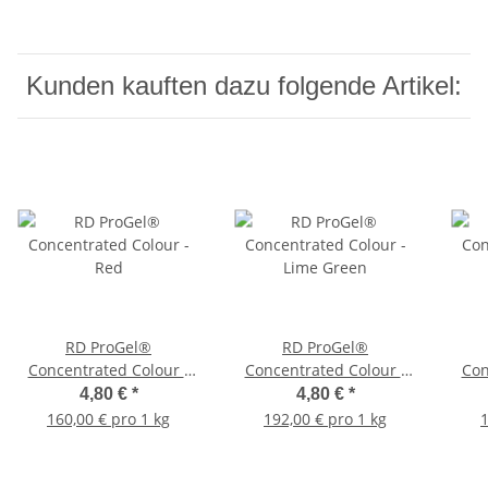
Kunden kauften dazu folgende Artikel:
RD ProGel®
RD ProGel®
Concentrated Colour -
Concentrated Colour -
Con
Red
Lime Green
4,80 €
*
4,80 €
*
160,00 € pro 1 kg
192,00 € pro 1 kg
1