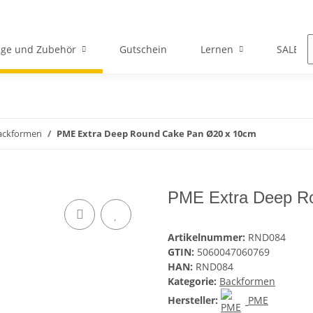
ge und Zubehör
Gutschein
Lernen
SALE
ackformen
PME Extra Deep Round Cake Pan Ø20 x 10cm
PME Extra Deep R
Artikelnummer:
RND084
GTIN:
5060047060769
HAN:
RND084
Kategorie:
Backformen
Hersteller:
PME