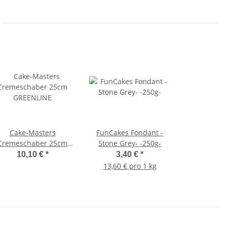
Cake-Masters
FunCakes Fondant -
Cremeschaber 25cm
Stone Grey- -250g-
GREENLINE
10,10 €
*
3,40 €
*
13,60 € pro 1 kg