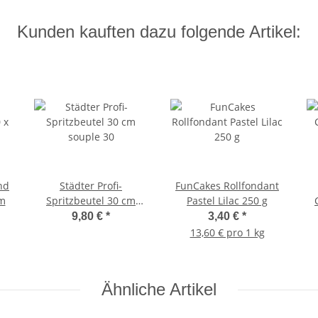
Kunden kauften dazu folgende Artikel:
nd
Städter Profi-
FunCakes Rollfondant
m
Spritzbeutel 30 cm
Pastel Lilac 250 g
souple 30
9,80 €
*
3,40 €
*
13,60 € pro 1 kg
Ähnliche Artikel