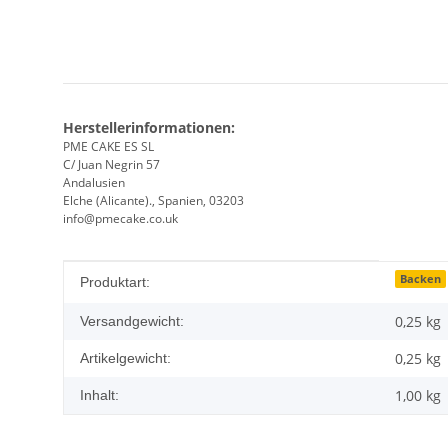
Herstellerinformationen:
PME CAKE ES SL
C/ Juan Negrin 57
Andalusien
Elche (Alicante)., Spanien, 03203
info@pmecake.co.uk
Produkteigenschaft
Wert
Backen
Produktart:
0,25 kg
Versandgewicht:
0,25
kg
Artikelgewicht:
1,00 kg
Inhalt: