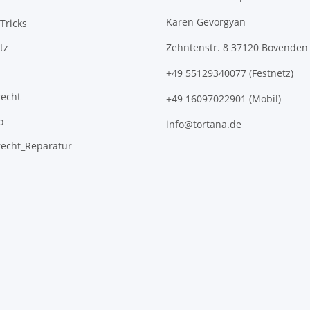
Karen Gevorgyan
Tricks
tz
Zehntenstr. 8 37120 Bovenden
+49 55129340077 (Festnetz)
recht
+49 16097022901 (Mobil)
o
info@tortana.de
recht_Reparatur