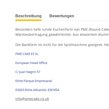
weitere Registerkarten anzeigen
Beschreibung
Bewertungen
Besonders tiefe runde Kuchenform von PME (Round Cake P
Wärmeübertragung gewährleistet. Aus eloxiertem Alumi
Die Backform ist nicht für die Spülmaschine geeignet. He
PME CAKE ES SL
European Head Office
C/ Juan Negrin 57
Elche Parque Empresarial
03203 Elche (Alicante). ESPAÑA
info@pmecake.co.uk