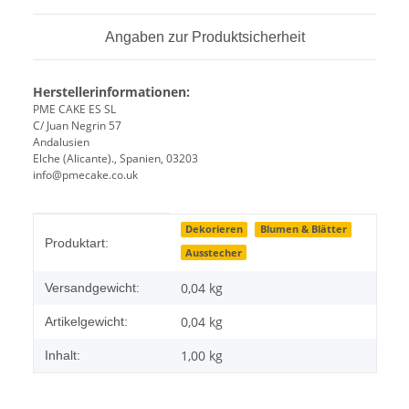
Angaben zur Produktsicherheit
Herstellerinformationen:
PME CAKE ES SL
C/ Juan Negrin 57
Andalusien
Elche (Alicante)., Spanien, 03203
info@pmecake.co.uk
Produkteigenschaft
Wert
Dekorieren
Blumen & Blätter
Produktart:
Ausstecher
0,04 kg
Versandgewicht:
0,04
kg
Artikelgewicht:
1,00 kg
Inhalt: