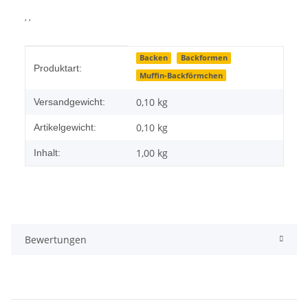
, ,
Produkteigenschaft
Wert
Backen
Backformen
Produktart:
Muffin-Backförmchen
0,10 kg
Versandgewicht:
0,10
kg
Artikelgewicht:
1,00 kg
Inhalt:
Bewertungen