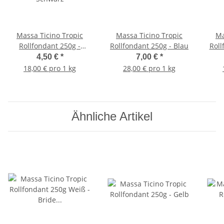
Massa Ticino Tropic
Massa Ticino Tropic
Ma
Rollfondant 250g -
Rollfondant 250g - Blau
Roll
Schwarz
4,50 €
*
7,00 €
*
18,00 € pro 1 kg
28,00 € pro 1 kg
Ähnliche Artikel