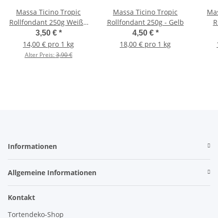
Massa Ticino Tropic
Massa Ticino Tropic
Mas
Rollfondant 250g Weiß -
Rollfondant 250g - Gelb
R
Bride White
3,50 €
*
4,50 €
*
14,00 € pro 1 kg
18,00 € pro 1 kg
Alter Preis:
3,90 €
Informationen
Allgemeine Informationen
Kontakt
Tortendeko-Shop