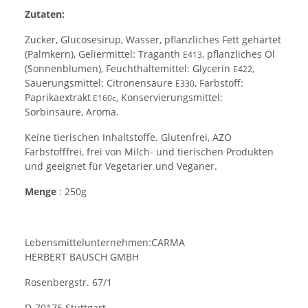
Zutaten:
Zucker, Glucosesirup, Wasser, pflanzliches Fett gehärtet
(Palmkern), Geliermittel: Traganth
, pflanzliches Öl
E413
(Sonnenblumen), Feuchthaltemittel: Glycerin
,
E422
Säuerungsmittel: Citronensäure
, Farbstoff:
E330
Paprikaextrakt
, Konservierungsmittel:
E160c
Sorbinsäure, Aroma.
Keine tierischen Inhaltstoffe. Glutenfrei, AZO
Farbstofffrei, frei von Milch- und tierischen Produkten
und geeignet für Vegetarier und Veganer.
Menge
: 250g
Lebensmittelunternehmen:CARMA
HERBERT BAUSCH GMBH
Rosenbergstr. 67/1
D-70176 Stuttgart