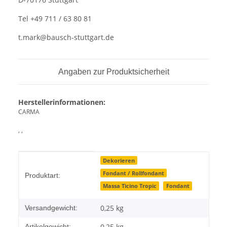
Tel +49 711 / 63 80 81
t.mark@bausch-stuttgart.de
Angaben zur Produktsicherheit
Herstellerinformationen:
CARMA
, ,
Produkteigenschaft
Wert
Dekorieren
Fondant / Rollfondant
Produktart:
Massa Ticino Tropic
Fondant
0,25 kg
Versandgewicht:
0,25
kg
Artikelgewicht: