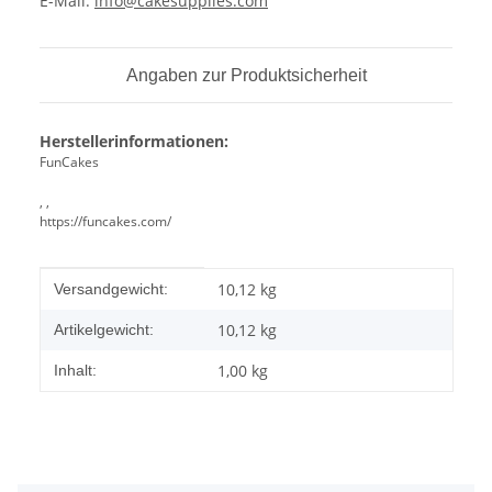
E-Mail:
info@cakesupplies.com
Angaben zur Produktsicherheit
Herstellerinformationen:
FunCakes
, ,
https://funcakes.com/
Produkteigenschaft
Wert
10,12 kg
Versandgewicht:
10,12
kg
Artikelgewicht:
1,00 kg
Inhalt: