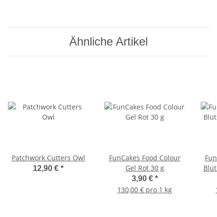
Ähnliche Artikel
Patchwork Cutters Owl
FunCakes Food Colour
Fun
Gel Rot 30 g
Blüt
12,90 €
*
3,90 €
*
130,00 € pro 1 kg