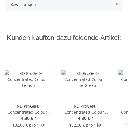
Bewertungen
Kunden kauften dazu folgende Artikel:
RD ProGel®
RD ProGel®
Concentrated Colour -
Concentrated Colour -
Con
Lemon
Lime Green
4,80 €
*
4,80 €
*
192,00 € pro 1 kg
192,00 € pro 1 kg
1