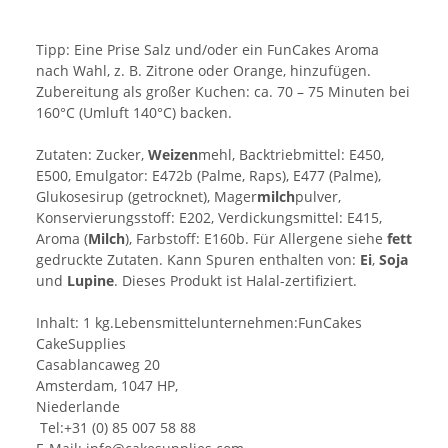
Tipp: Eine Prise Salz und/oder ein FunCakes Aroma
nach Wahl, z. B. Zitrone oder Orange, hinzufügen.
Zubereitung als großer Kuchen: ca. 70 – 75 Minuten bei
160°C (Umluft 140°C) backen.
Zutaten: Zucker,
Weizen
mehl, Backtriebmittel: E450,
E500, Emulgator: E472b (Palme, Raps), E477 (Palme),
Glukosesirup (getrocknet), Mager
milch
pulver,
Konservierungsstoff: E202, Verdickungsmittel: E415,
Aroma (
Milch
), Farbstoff: E160b. Für Allergene siehe
fett
gedruckte Zutaten. Kann Spuren enthalten von:
Ei
,
Soja
und
Lupine
. Dieses Produkt ist Halal-zertifiziert.
Inhalt: 1 kg.Lebensmittelunternehmen:FunCakes
CakeSupplies
Casablancaweg 20
Amsterdam, 1047 HP,
Niederlande
Tel:+31 (0) 85 007 58 88