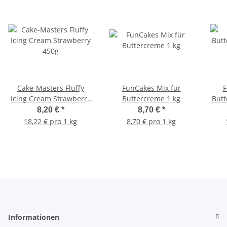
Cake-Masters Fluffy
FunCakes Mix für
F
Icing Cream Strawberry
Buttercreme 1 kg
Butt
450g
8,20 €
*
8,70 €
*
18,22 € pro 1 kg
8,70 € pro 1 kg
Informationen