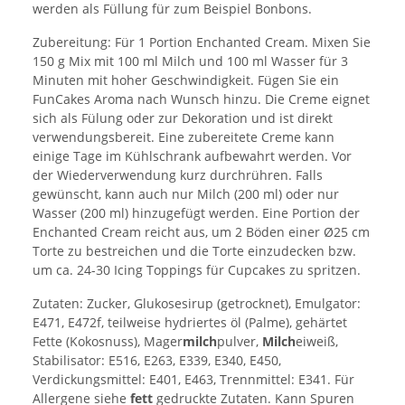
werden als Füllung für zum Beispiel Bonbons.
Zubereitung: Für 1 Portion Enchanted Cream. Mixen Sie
150 g Mix mit 100 ml Milch und 100 ml Wasser für 3
Minuten mit hoher Geschwindigkeit. Fügen Sie ein
FunCakes Aroma nach Wunsch hinzu. Die Creme eignet
sich als Fülung oder zur Dekoration und ist direkt
verwendungsbereit. Eine zubereitete Creme kann
einige Tage im Kühlschrank aufbewahrt werden. Vor
der Wiederverwendung kurz durchrühren. Falls
gewünscht, kann auch nur Milch (200 ml) oder nur
Wasser (200 ml) hinzugefügt werden. Eine Portion der
Enchanted Cream reicht aus, um 2 Böden einer Ø25 cm
Torte zu bestreichen und die Torte einzudecken bzw.
um ca. 24-30 Icing Toppings für Cupcakes zu spritzen.
Zutaten: Zucker, Glukosesirup (getrocknet), Emulgator:
E471, E472f, teilweise hydriertes öl (Palme), gehärtet
Fette (Kokosnuss), Mager
milch
pulver,
Milch
eiweiß,
Stabilisator: E516, E263, E339, E340, E450,
Verdickungsmittel: E401, E463, Trennmittel: E341. Für
Allergene siehe
fett
gedruckte Zutaten. Kann Spuren