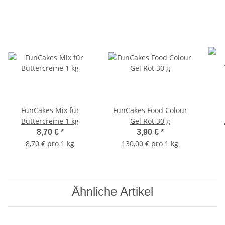
FunCakes Mix für
FunCakes Food Colour
Buttercreme 1 kg
Gel Rot 30 g
8,70 €
*
3,90 €
*
Feu
8,70 € pro 1 kg
130,00 € pro 1 kg
Ähnliche Artikel