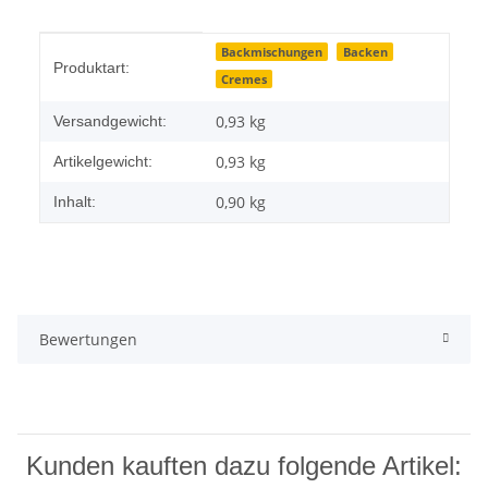
Produkteigenschaft
Wert
Backmischungen
Backen
Produktart:
Cremes
0,93 kg
Versandgewicht:
0,93
kg
Artikelgewicht:
0,90 kg
Inhalt:
Bewertungen
Kunden kauften dazu folgende Artikel: