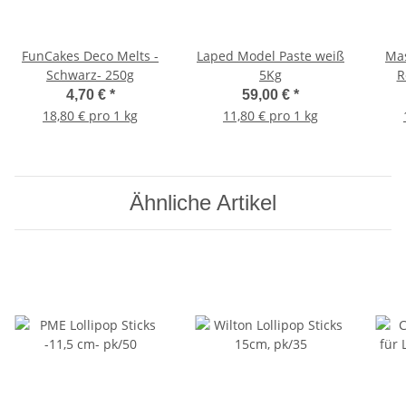
FunCakes Deco Melts -
Laped Model Paste weiß
Mas
Schwarz- 250g
5Kg
R
4,70 €
*
59,00 €
*
18,80 € pro 1 kg
11,80 € pro 1 kg
Ähnliche Artikel