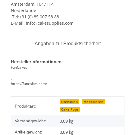
Amsterdam, 1047 HP,
Niederlande
Tel:+31 (0) 85 007 58 88
E-Mail:
info@cakesupplies.com
Angaben zur Produktsicherheit
Herstellerinformationen:
FunCakes
, ,
https://funcakes.com/
Produkteigenschaft
Wert
Utensilien
Modellieren
Produktart:
Cake Pops
0,09 kg
Versandgewicht:
0,09
kg
Artikelgewicht: