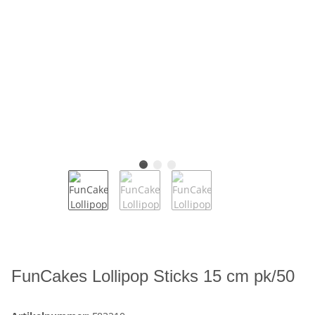
FunCakes Lollipop Sticks 15 cm pk/50