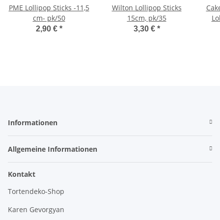
PME Lollipop Sticks -11,5
Wilton Lollipop Sticks
Cake
cm- pk/50
15cm, pk/35
Lo
2,90 €
*
3,30 €
*
Informationen
Allgemeine Informationen
Kontakt
Tortendeko-Shop
Karen Gevorgyan