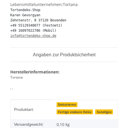
Lebensmittelunternehmen:Tortana
Tortendeko-Shop

Karen Gevorgyan

Zehntenstr. 8 37120 Bovenden

+49 55129340077 (Festnetz)

info@tortendeko-shop.de
Angaben zur Produktsicherheit
Herstellerinformationen:
Tortana
, ,
Produkteigenschaft
Wert
Dekorieren
Produktart:
Fertige essbare Deko
Sonstiges
0,10 kg
Versandgewicht: