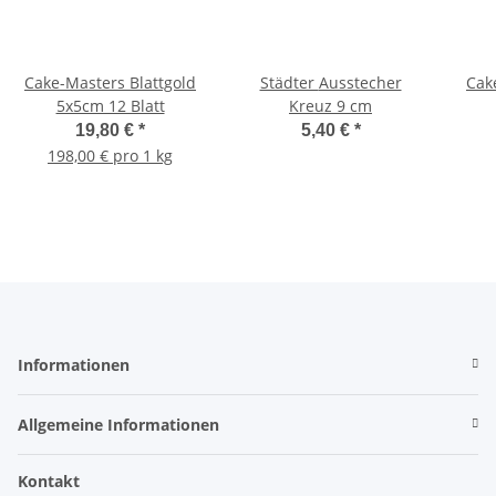
Cake-Masters Blattgold
Städter Ausstecher
Cak
5x5cm 12 Blatt
Kreuz 9 cm
19,80 €
*
5,40 €
*
198,00 € pro 1 kg
Informationen
Allgemeine Informationen
Kontakt