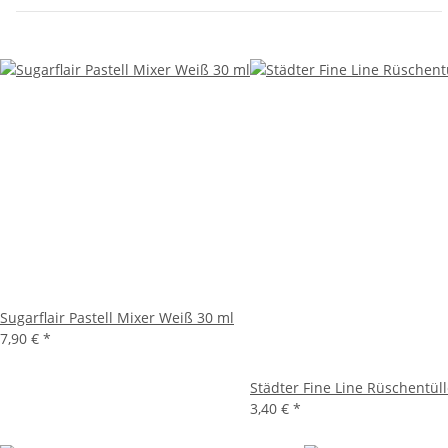
Sugarflair Pastell Mixer Weiß 30 ml
7,90 €
*
Städter Fine Line Rüschentül
3,40 €
*