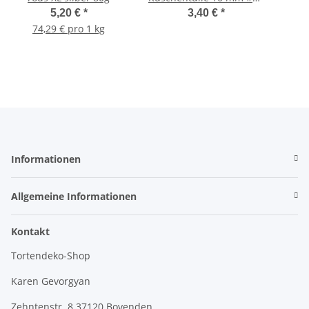
klein
5,20 €
*
3,40 €
*
74,29 € pro 1 kg
Informationen
Allgemeine Informationen
Kontakt
Tortendeko-Shop
Karen Gevorgyan
Zehntenstr. 8 37120 Bovenden