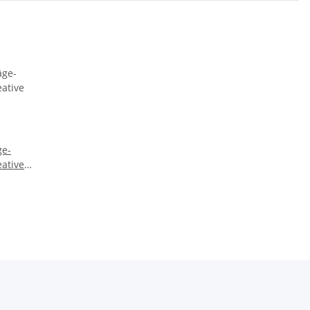
ative
t, 53-