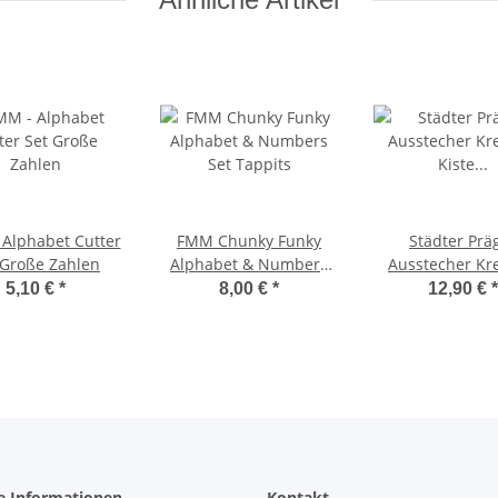
Alphabet Cutter
FMM Chunky Funky
Städter Präge-
 Große Zahlen
Alphabet & Numbers
Ausstecher Kre
Set Tappits
Kiste 3–8 cm Se
5,10 €
*
8,00 €
*
12,90 €
*
teilig
e Informationen
Kontakt