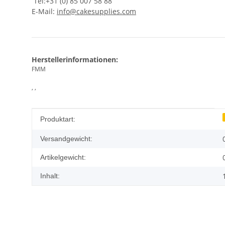
Tel:+31 (0) 85 007 58 88
E-Mail:
info@cakesupplies.com
Herstellerinformationen:
FMM
, ,
Produkteigenschaft
Wert
Produktart:
Versandgewicht:
Artikelgewicht:
Inhalt: