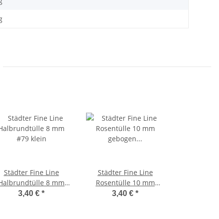
g
g
Städter Fine Line
Städter Fine Line
Halbrundtülle 8 mm
Rosentülle 10 mm
#79 klein
gebogen – #61 klein
3,40 €
*
3,40 €
*