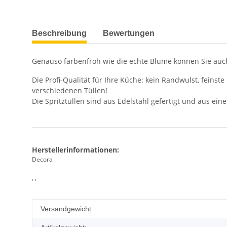
weitere Registerkarten anzeigen
Beschreibung
Bewertungen
Genauso farbenfroh wie die echte Blume können Sie auch 
Die Profi-Qualität für Ihre Küche: kein Randwulst, feins
verschiedenen Tüllen!
Die Spritztüllen sind aus Edelstahl gefertigt und aus ei
Herstellerinformationen:
Decora
, ,
Produkteigenschaft
Wert
Versandgewicht: