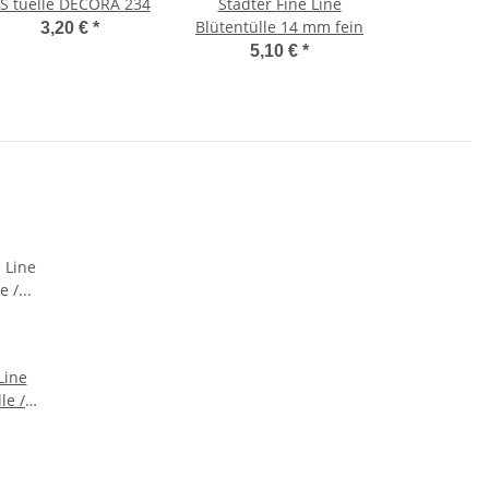
S tuelle DECORA 234
Städter Fine Line
Blütentülle 14 mm fein
3,20 €
*
5,10 €
*
le /
le 8 mm
 – #47