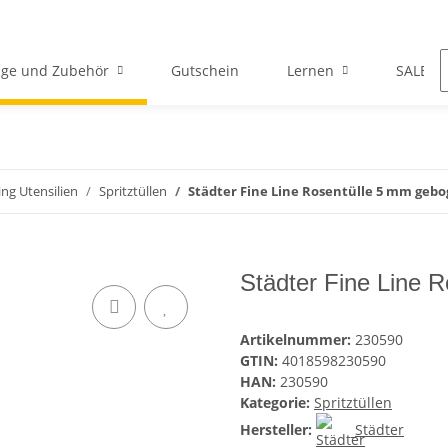
ge und Zubehör
Gutschein
Lernen
SALE
ing Utensilien
Spritztüllen
Städter Fine Line Rosentülle 5 mm gebog
Städter Fine Line 
Artikelnummer:
230590
GTIN:
4018598230590
HAN:
230590
Kategorie:
Spritztüllen
Hersteller:
Städter