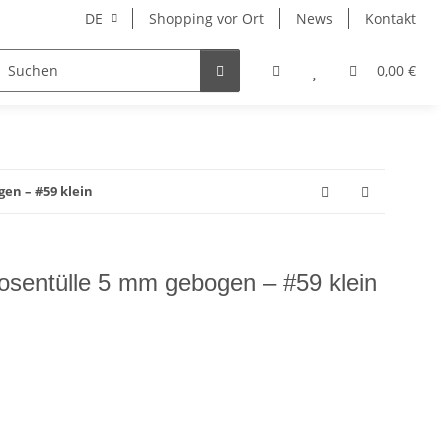
DE
Shopping vor Ort
News
Kontakt
Hersteller
0,00 €
en – #59 klein
Rosentülle 5 mm gebogen – #59 klein