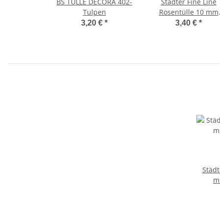
BS TÜLLE DECORA 402-
Städter Fine Line
Tulpen
Rosentülle 10 mm
gebogen – #61 klei
3,20 €
*
3,40 €
*
Städt
m