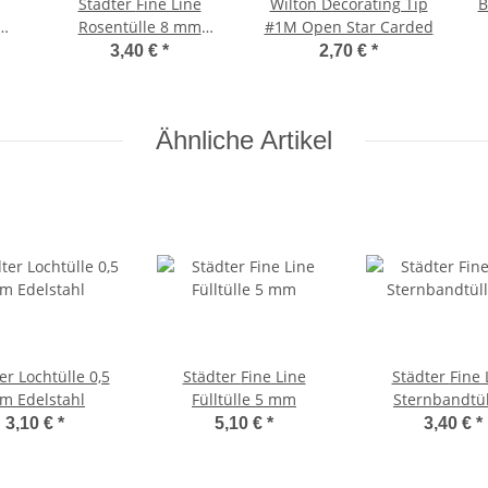
Städter Fine Line
Wilton Decorating Tip
B
Rosentülle 8 mm
#1M Open Star Carded
n
gerade – #102 klein
3,40 €
*
2,70 €
*
Ähnliche Artikel
er Lochtülle 0,5
Städter Fine Line
Städter Fine Line
m Edelstahl
Fülltülle 5 mm
Sternbandtül
Korbgeflechttül
3,10 €
*
5,10 €
*
3,40 €
*
glatt / gezackt
klein