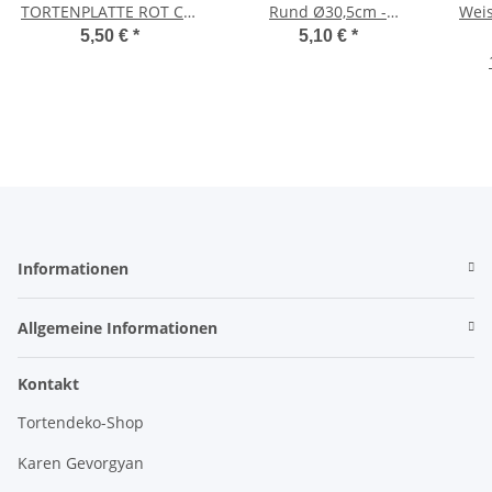
TORTENPLATTE ROT CM
Rund Ø30,5cm -
Weis
30X1,2 H
Schwarz-
5,50 €
*
5,10 €
*
Informationen
Allgemeine Informationen
Kontakt
Tortendeko-Shop
Karen Gevorgyan