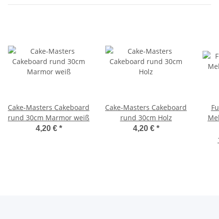
Cake-Masters Cakeboard
Cake-Masters Cakeboard
Fu
rund 30cm Marmor weiß
rund 30cm Holz
Mel
4,20 €
*
4,20 €
*