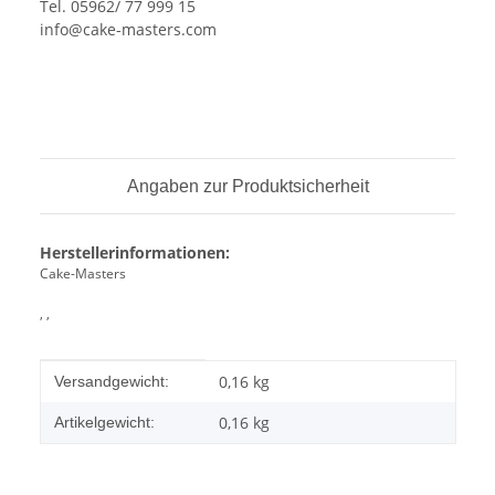
Tel. 05962/ 77 999 15
info@cake-masters.com
Angaben zur Produktsicherheit
Herstellerinformationen:
Cake-Masters
, ,
Produkteigenschaft
Wert
0,16 kg
Versandgewicht:
0,16
kg
Artikelgewicht: