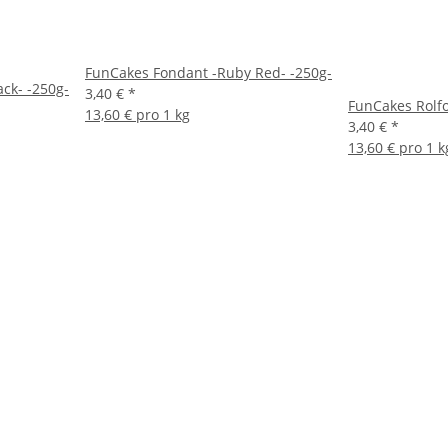
FunCakes Fondant -Ruby Red- -250g-
ck- -250g-
3,40 €
*
FunCakes Rolf
13,60 € pro 1 kg
3,40 €
*
13,60 € pro 1 k