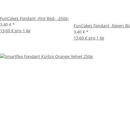
FunCakes Fondant -Fire Red- -250g-
3,40 €
*
FunCakes Fondant -Raven Bla
13,60 € pro 1 kg
3,40 €
*
13,60 € pro 1 kg