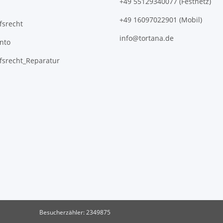
+49 55129340077 (Festnetz)
+49 16097022901 (Mobil)
fsrecht
info@tortana.de
nto
fsrecht_Reparatur
Besucherzähler: 2349875