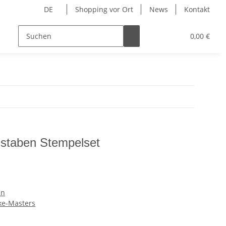
DE
Shopping vor Ort
News
Kontakt
Hersteller
0,00 €
staben Stempelset
en
ke-Masters