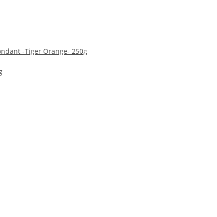
ondant -Tiger Orange- 250g
g