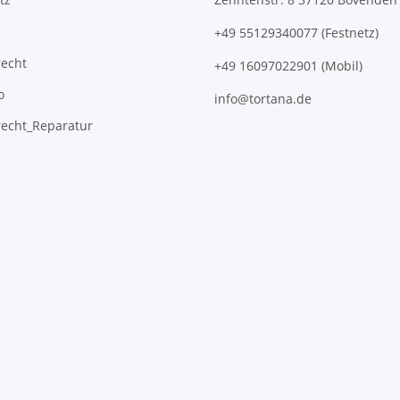
+49 55129340077 (Festnetz)
recht
+49 16097022901 (Mobil)
o
info@tortana.de
recht_Reparatur