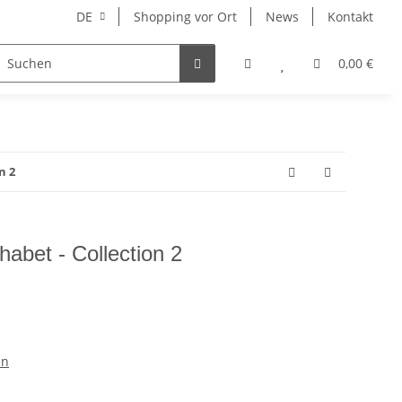
DE
Shopping vor Ort
News
Kontakt
Hersteller
0,00 €
n 2
abet - Collection 2
en