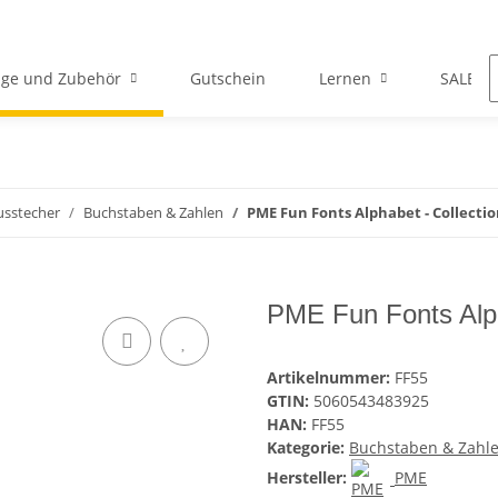
ge und Zubehör
Gutschein
Lernen
SALE
usstecher
Buchstaben & Zahlen
PME Fun Fonts Alphabet - Collectio
PME Fun Fonts Alph
Artikelnummer:
FF55
GTIN:
5060543483925
HAN:
FF55
Kategorie:
Buchstaben & Zahl
Hersteller:
PME