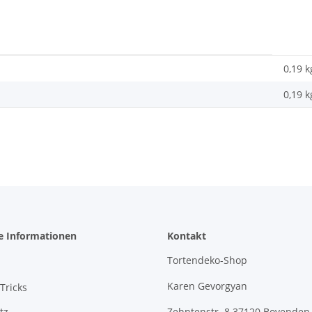
0,19 k
0,19
k
e Informationen
Kontakt
Tortendeko-Shop
Karen Gevorgyan
Tricks
tz
Zehntenstr. 8 37120 Bovenden