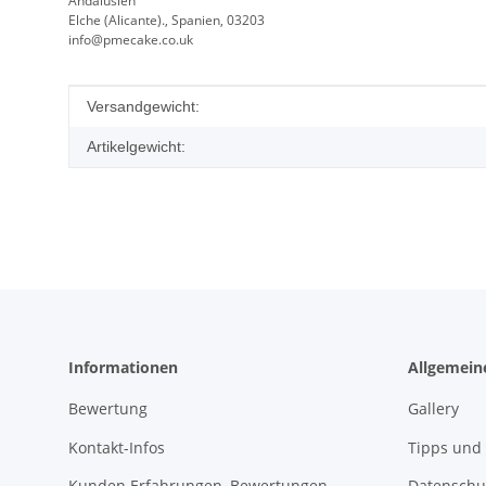
Andalusien
Elche (Alicante)., Spanien, 03203
info@pmecake.co.uk
Produkteigenschaft
Wert
Versandgewicht:
Artikelgewicht:
Informationen
Allgemein
Bewertung
Gallery
Kontakt-Infos
Tipps und 
Kunden Erfahrungen, Bewertungen,
Datenschu