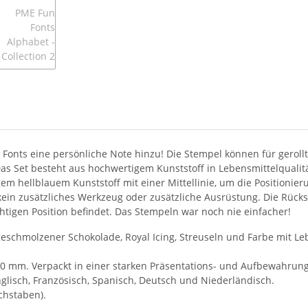
Fonts eine persönliche Note hinzu! Die Stempel können für gerol
 Set besteht aus hochwertigem Kunststoff in Lebensmittelqualitä
m hellblauem Kunststoff mit einer Mittellinie, um die Positionier
kein zusätzliches Werkzeug oder zusätzliche Ausrüstung. Die Rück
ichtigen Position befindet. Das Stempeln war noch nie einfacher!
eschmolzener Schokolade, Royal Icing, Streuseln und Farbe mit Leb
 30 mm. Verpackt in einer starken Präsentations- und Aufbewahrun
glisch, Französisch, Spanisch, Deutsch und Niederländisch.
chstaben).