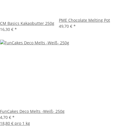
PME Chocolate Melting Pot
CM Basics Kakaobutter 250g
49,70 €
*
16,30 €
*
FunCakes Deco Melts -Weiß- 250g
4,70 €
*
18,80 € pro 1 kg