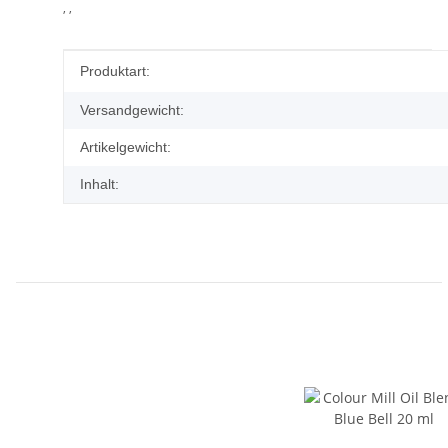
, ,
Produkteigenschaft
Wert
Produktart:
Versandgewicht:
Artikelgewicht:
Inhalt: