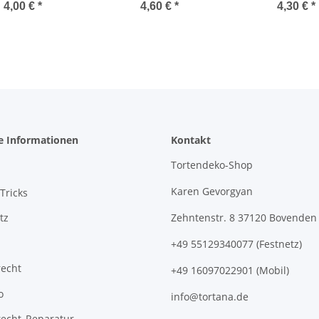
gauge-
gauge-
4,00 €
*
4,60 €
*
4,30 €
*
e Informationen
Kontakt
Tortendeko-Shop
Karen Gevorgyan
Tricks
tz
Zehntenstr. 8 37120 Bovenden
+49 55129340077 (Festnetz)
recht
+49 16097022901 (Mobil)
o
info@tortana.de
recht_Reparatur