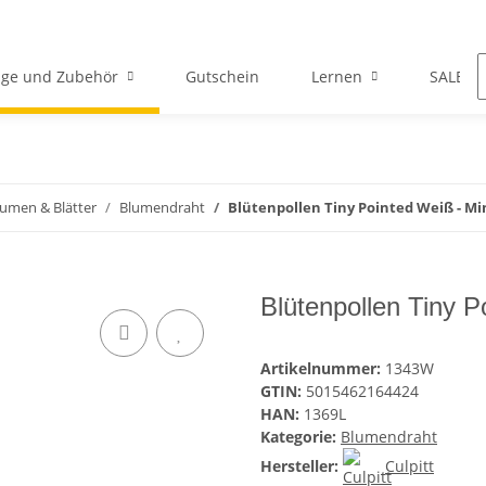
ge und Zubehör
Gutschein
Lernen
SALE
lumen & Blätter
Blumendraht
Blütenpollen Tiny Pointed Weiß - Min
Blütenpollen Tiny P
Artikelnummer:
1343W
GTIN:
5015462164424
HAN:
1369L
Kategorie:
Blumendraht
Hersteller:
Culpitt