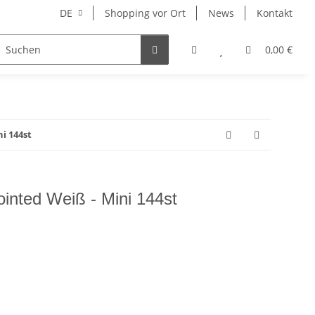
DE
Shopping vor Ort
News
Kontakt
Hersteller
0,00 €
i 144st
ointed Weiß - Mini 144st