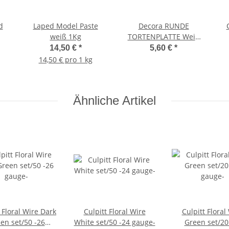
d
Laped Model Paste
Decora RUNDE
weiß 1Kg
TORTENPLATTE Weiß
CM 36 X1,2 H
14,50 €
*
5,60 €
*
14,50 € pro 1 kg
Ähnliche Artikel
 Floral Wire Dark
Culpitt Floral Wire
Culpitt Floral
en set/50 -26
White set/50 -24 gauge-
Green set/20