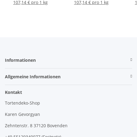
107,14 € pro 1 kg
107,14 € pro 1 kg
1
Informationen
Allgemeine Informationen
Kontakt
Tortendeko-Shop
Karen Gevorgyan
Zehntenstr. 8 37120 Bovenden
+49 55129340077 (Festnetz)