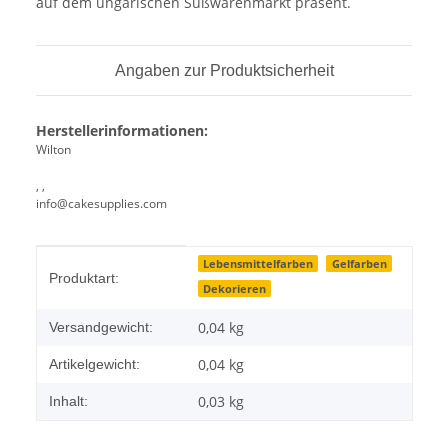
auf dem ungarischen Süßwarenmarkt präsent.
Angaben zur Produktsicherheit
Herstellerinformationen:
Wilton
, ,
info@cakesupplies.com
Produkteigenschaft
Wert
Lebensmittelfarben
Gelfarben
Produktart:
Dekorieren
0,04 kg
Versandgewicht:
0,04
kg
Artikelgewicht:
0,03 kg
Inhalt: