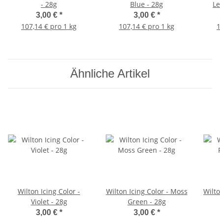
- 28g
Blue - 28g
Le
3,00 €
*
3,00 €
*
107,14 € pro 1 kg
107,14 € pro 1 kg
1
Ähnliche Artikel
Wilton Icing Color -
Wilton Icing Color - Moss
Wilto
Violet - 28g
Green - 28g
3,00 €
*
3,00 €
*