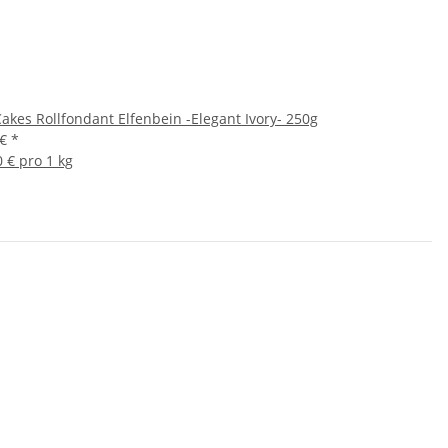
akes Rollfondant Elfenbein -Elegant Ivory- 250g
 €
*
0 € pro 1 kg