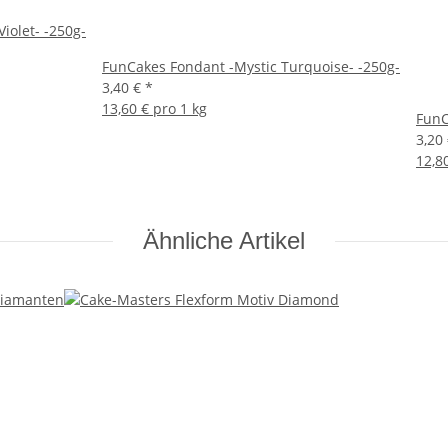
iolet- -250g-
FunCakes Fondant -Mystic Turquoise- -250g-
3,40 €
*
13,60 € pro 1 kg
FunC
3,20
12,8
Ähnliche Artikel