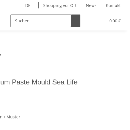
DE
Shopping vor Ort
News
Kontakt
Hersteller
0,00 €
e
Gum Paste Mould Sea Life
n / Muster