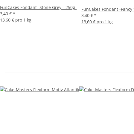
FunCakes Fondant -Stone Grey- -250g-
FunCakes Fondant -Fancy V
3,40 €
*
3,40 €
*
13,60 € pro 1 kg
13,60 € pro 1 kg