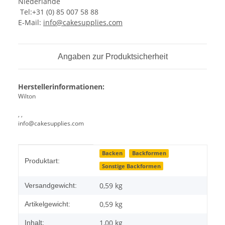
Niederlande
Tel:+31 (0) 85 007 58 88
E-Mail:
info@cakesupplies.com
Angaben zur Produktsicherheit
Herstellerinformationen:
Wilton
, ,
info@cakesupplies.com
Produkteigenschaft
Wert
Backen
Backformen
Produktart:
Sonstige Backformen
0,59 kg
Versandgewicht:
0,59
kg
Artikelgewicht:
1,00 kg
Inhalt: