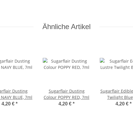
Zitronengelb 2g
Ähnliche Artikel
rflair Dusting
Sugarflair Dusting
Sugarflair Edibl
 NAVY BLUE, 7ml
Colour POPPY RED, 7ml
Twilight Blue
4,20 €
*
4,20 €
*
4,20 €
*