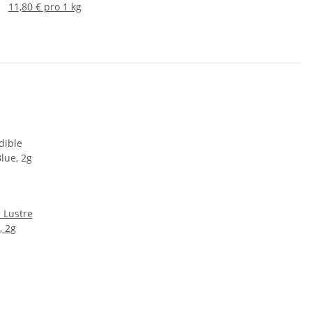
11,80 € pro 1 kg
e Lustre
, 2g