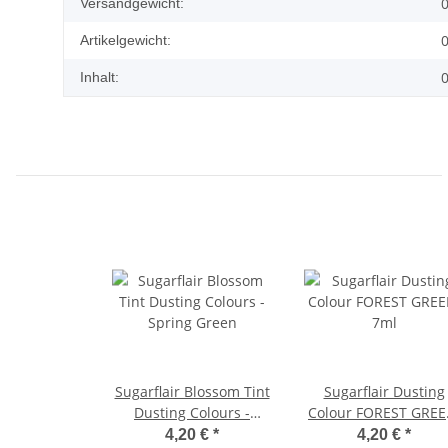
0
Versandgewicht:
0
Artikelgewicht:
0
Inhalt:
Sugarflair Blossom Tint
Sugarflair Dusting
Dusting Colours -
Colour FOREST GREE
Spring Green
7ml
4,20 €
*
4,20 €
*