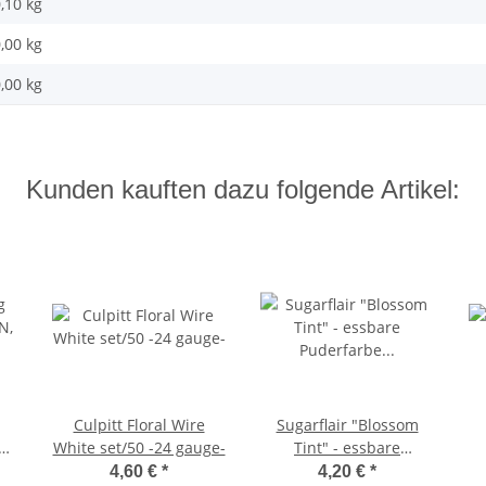
,10 kg
,00
kg
,00 kg
Kunden kauften dazu folgende Artikel:
Culpitt Floral Wire
Sugarflair "Blossom
N,
White set/50 -24 gauge-
Tint" - essbare
Puderfarbe - Farbe:
4,60 €
*
4,20 €
*