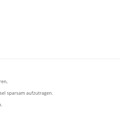
ren,
nsel sparsam aufzutragen.
n.