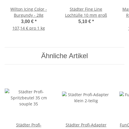
Wilton Icing Color -
Städter Fine Line
Mas
Burgundy - 28g
Lochtülle 10 mm groß
R
3,00 €
*
5,10 €
*
107,14 € pro 1 kg
Ähnliche Artikel
Städter Profi-
Städter Profi-Adapter
FunC