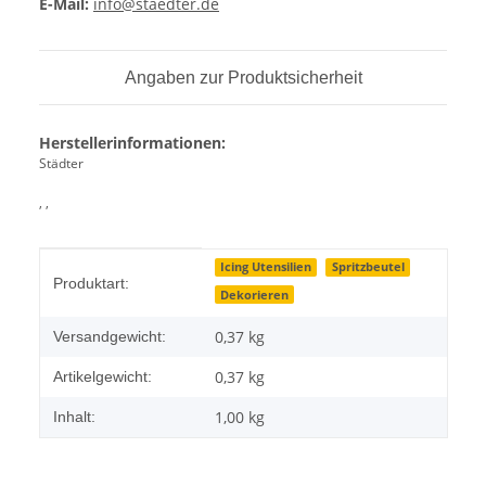
E-Mail:
info@staedter.de
Angaben zur Produktsicherheit
Herstellerinformationen:
Städter
, ,
Produkteigenschaft
Wert
Icing Utensilien
Spritzbeutel
Produktart:
Dekorieren
0,37 kg
Versandgewicht:
0,37
kg
Artikelgewicht:
1,00 kg
Inhalt: