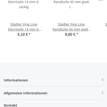
Städter Fine Line
Städter Fine Line
St
Sterntülle 14 mm 6-
Randtülle 45 mm glatt /
zackig
gezackt sehr breit
St
5,10 €
*
9,80 €
*
Informationen
Allgemeine Informationen
Kontakt