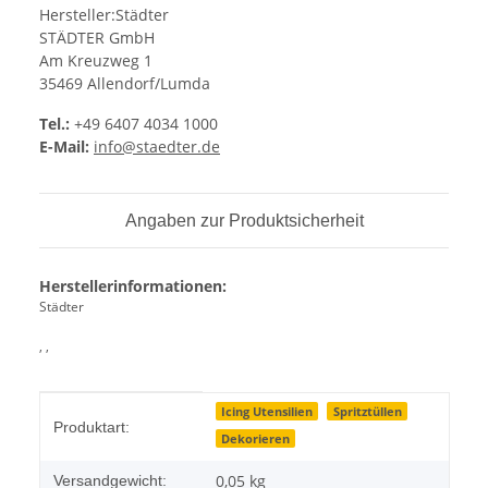
Hersteller:Städter
STÄDTER GmbH
Am Kreuzweg 1
35469 Allendorf/Lumda
Tel.:
+49 6407 4034 1000
E-Mail:
info@staedter.de
Angaben zur Produktsicherheit
Herstellerinformationen:
Städter
, ,
Produkteigenschaft
Wert
Icing Utensilien
Spritztüllen
Produktart:
Dekorieren
0,05 kg
Versandgewicht: