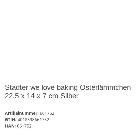
Stadter we love baking Osterlämmchen
22,5 x 14 x 7 cm Silber
Artikelnummer:
661752
GTIN:
4018598661752
HAN:
661752