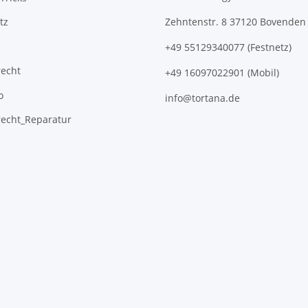
tz
Zehntenstr. 8 37120 Bovenden
+49 55129340077 (Festnetz)
recht
+49 16097022901 (Mobil)
o
info@tortana.de
recht_Reparatur