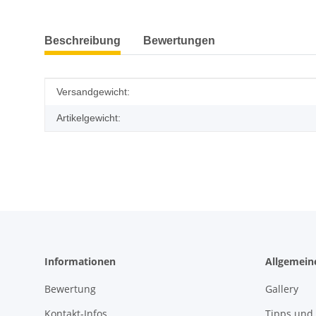
weitere Registerkarten anzeigen
Beschreibung
Bewertungen
Produkteigenschaft
Wert
Versandgewicht:
Artikelgewicht:
Informationen
Allgemein
Bewertung
Gallery
Kontakt-Infos
Tipps und 