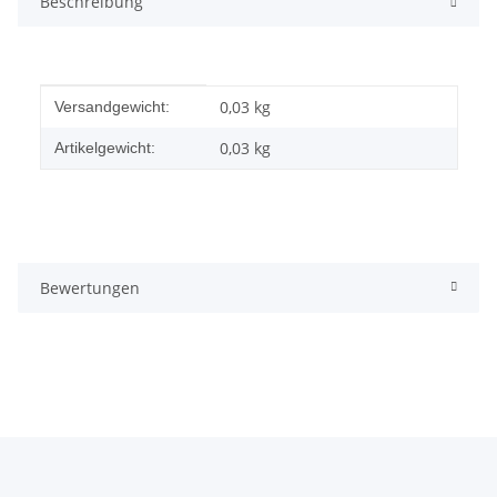
Beschreibung
Produkteigenschaft
Wert
0,03 kg
Versandgewicht:
0,03
kg
Artikelgewicht:
Bewertungen