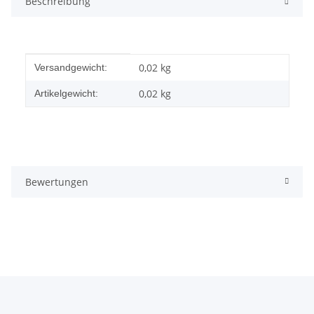
Beschreibung
Produkteigenschaft
Wert
0,02 kg
Versandgewicht:
0,02
kg
Artikelgewicht:
Bewertungen