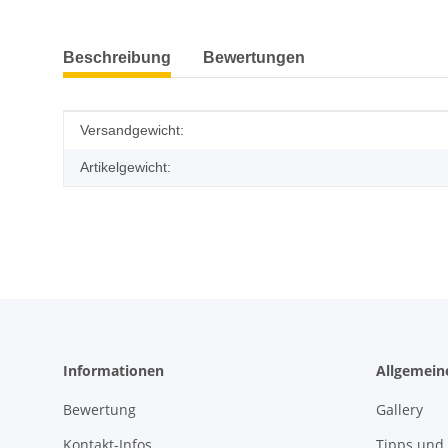
weitere Registerkarten anzeigen
Beschreibung
Bewertungen
Produkteigenschaft
Wert
Versandgewicht:
Artikelgewicht:
Informationen
Allgemein
Bewertung
Gallery
Kontakt-Infos
Tipps und 