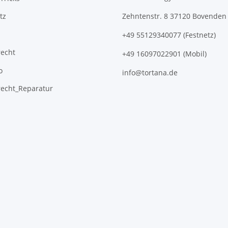
tz
Zehntenstr. 8 37120 Bovenden
+49 55129340077 (Festnetz)
recht
+49 16097022901 (Mobil)
o
info@tortana.de
recht_Reparatur