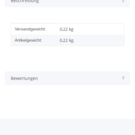
Beschreibung
Produkteigenschaft
Wert
0,22 kg
Versandgewicht:
0,22
kg
Artikelgewicht:
Bewertungen