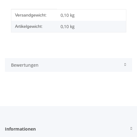
Produkteigenschaft
Wert
0,10 kg
Versandgewicht:
0,10
kg
Artikelgewicht:
Bewertungen
Informationen