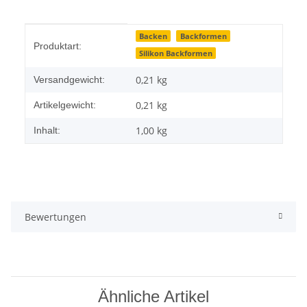
Produkteigenschaft
Wert
Backen
Backformen
Produktart:
Silikon Backformen
0,21 kg
Versandgewicht:
0,21
kg
Artikelgewicht:
1,00 kg
Inhalt:
Bewertungen
Ähnliche Artikel