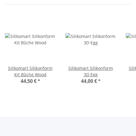
Silikomart Silikonform
Silikomart Silikonform
Sil
Kit Bûche Wood
3D Egg
44,50 €
*
44,00 €
*