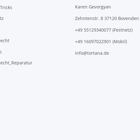
Karen Gevorgyan
Tricks
tz
Zehntenstr. 8 37120 Bovenden
+49 55129340077 (Festnetz)
recht
+49 16097022901 (Mobil)
o
info@tortana.de
recht_Reparatur