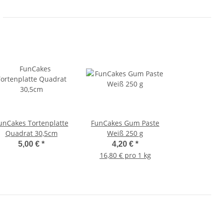
unCakes Tortenplatte
FunCakes Gum Paste
Quadrat 30,5cm
Weiß 250 g
5,00 €
*
4,20 €
*
16,80 € pro 1 kg