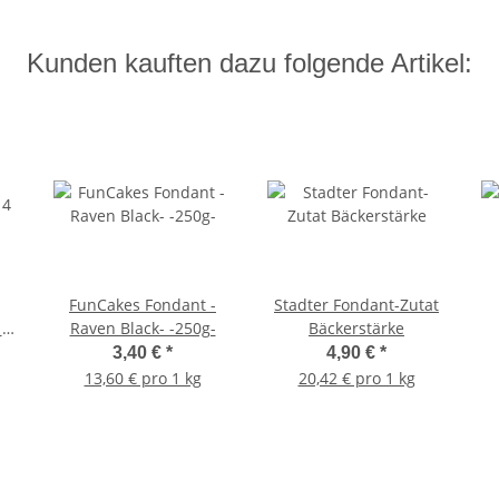
Kunden kauften dazu folgende Artikel:
FunCakes Fondant -
Stadter Fondant-Zutat
 4
Raven Black- -250g-
Bäckerstärke
3,40 €
*
4,90 €
*
13,60 € pro 1 kg
20,42 € pro 1 kg