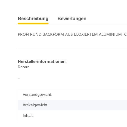
weitere Registerkarten anzeigen
Beschreibung
Bewertungen
PROFI RUND BACKFORM AUS ELOXIERTEM ALUMINIUM  CM
Herstellerinformationen:
Decora
, ,
Produkteigenschaft
Wert
Versandgewicht:
Artikelgewicht:
Inhalt: