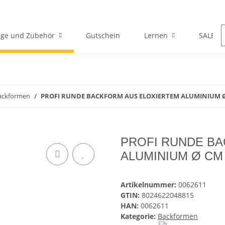
ge und Zubehör
Gutschein
Lernen
SALE
ackformen
PROFI RUNDE BACKFORM AUS ELOXIERTEM ALUMINIUM Ø 
PROFI RUNDE B
ALUMINIUM Ø CM 
Artikelnummer:
0062611
GTIN:
8024622048815
HAN:
0062611
Kategorie:
Backformen