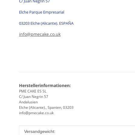
C/ Juan Negrin 57
Elche Parque Empresarial
03203 Elche (Alicante). ESPAÑA
info@pmecake.co.uk
Herstellerinformationen:
PME CAKE ES SL
C/ Juan Negrin 57
Andalusien
Elche (Alicante)., Spanien, 03203
info@pmecake.co.uk
Produkteigenschaft
Wert
Versandgewicht: