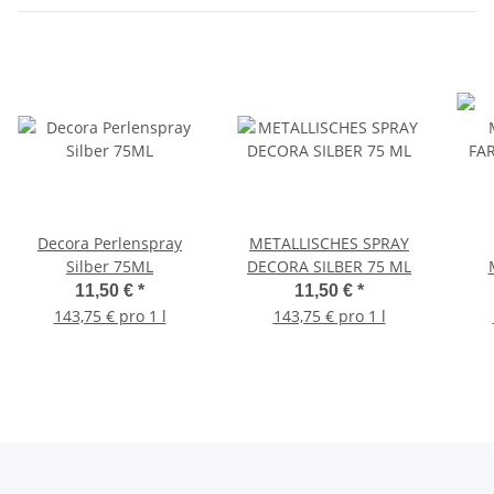
Decora Perlenspray
METALLISCHES SPRAY
Silber 75ML
DECORA SILBER 75 ML
FA
11,50 €
*
11,50 €
*
143,75 € pro 1 l
143,75 € pro 1 l