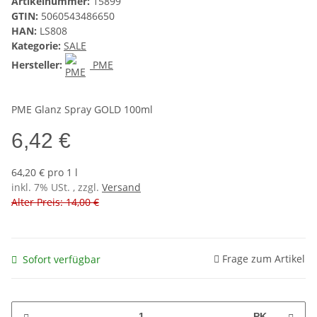
Artikelnummer:
15899
GTIN:
5060543486650
HAN:
LS808
Kategorie:
SALE
Hersteller:
PME
PME Glanz Spray GOLD 100ml
6,42 €
64,20 € pro 1 l
inkl. 7% USt. , zzgl.
Versand
Alter Preis: 14,00 €
Frage zum Artikel
Sofort verfügbar
PK