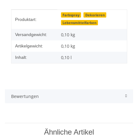
Produkteigenschaft
Wert
Farbspray
Dekorieren
Produktart:
Lebensmittelfarben
0,10 kg
Versandgewicht:
0,10
kg
Artikelgewicht:
0,10 l
Inhalt:
Bewertungen
Ähnliche Artikel