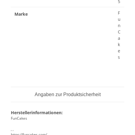
5
F
Marke
u
n
C
a
k
e
s
Angaben zur Produktsicherheit
Herstellerinformationen:
FunCakes
, ,
https://funcakes.com/