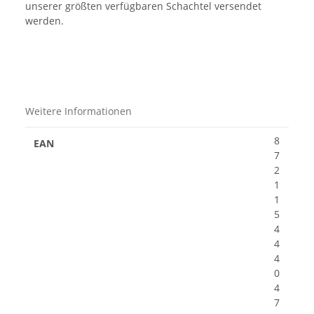
unserer größten verfügbaren Schachtel versendet
werden.
Weitere Informationen
8
EAN
7
2
1
1
5
4
4
4
0
4
7