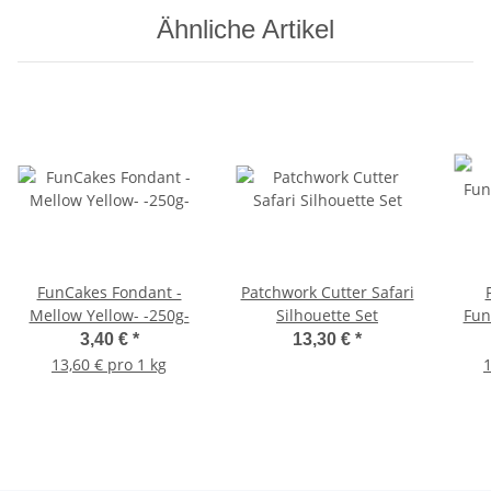
Ähnliche Artikel
FunCakes Fondant -
Patchwork Cutter Safari
Mellow Yellow- -250g-
Silhouette Set
Fun
3,40 €
*
13,30 €
*
13,60 € pro 1 kg
1