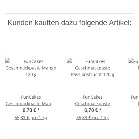
Kunden kauften dazu folgende Artikel:
FunCakes
FunCakes
Fun
Geschmackpaste Mango
Geschmackpaste
R
120 g
Passionsfrucht 120 g
6,70 €
*
6,70 €
*
55,83 € pro 1 kg
55,83 € pro 1 kg