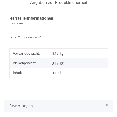
Angaben zur Produktsicherheit
Herstellerinformationen:
FunCakes
, ,
https://funcakes.com/
Produkteigenschaft
Wert
0,17 kg
Versandgewicht:
0,17
kg
Artikelgewicht:
0,10 kg
Inhalt:
Bewertungen