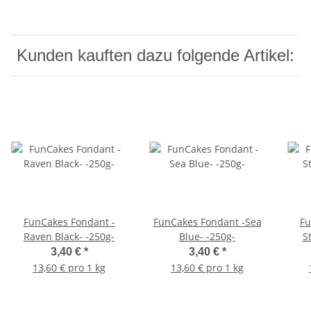
Kunden kauften dazu folgende Artikel:
FunCakes Fondant -
FunCakes Fondant -Sea
Fu
Raven Black- -250g-
Blue- -250g-
S
3,40 €
*
3,40 €
*
13,60 € pro 1 kg
13,60 € pro 1 kg