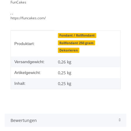
FunCakes
, ,
https://funcakes.com/
Produkteigenschaft
Wert
Fondant / Rollfondant
Rollfondant 250 gram
Produktart:
Dekorieren
0,26 kg
Versandgewicht:
0,25
kg
Artikelgewicht:
0,25 kg
Inhalt:
Bewertungen