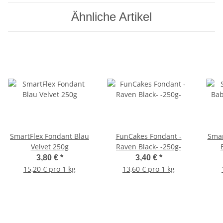
Ähnliche Artikel
SmartFlex Fondant Blau
FunCakes Fondant -
Smar
Velvet 250g
Raven Black- -250g-
3,80 €
*
3,40 €
*
15,20 € pro 1 kg
13,60 € pro 1 kg