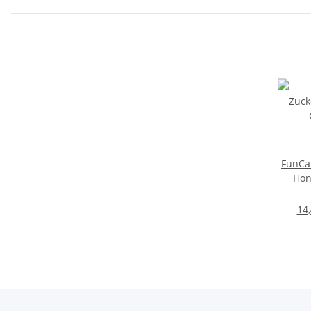
FunCa
Hon
14,