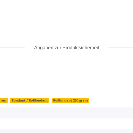
Angaben zur Produktsicherheit
eren
Fondant / Rollfondant
Rollfondant 250 gram