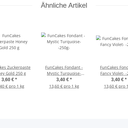
Ähnliche Artikel
kes Zuckerpaste
FunCakes Fondant -
FunCakes Fond
ey Gold 250 g
Mystic Turquoise-
Fancy Violet- 
-250g-
3,60 €
*
3,40 €
*
3,40 €
*
40 € pro 1 kg
13,60 € pro 1 kg
13,60 € pro 