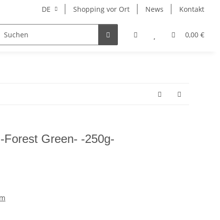
DE
Shopping vor Ort
News
Kontakt
Hersteller
0,00 €
-Forest Green- -250g-
am