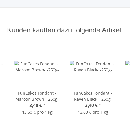
Kunden kauften dazu folgende Artikel:
-
FunCakes Fondant -
FunCakes Fondant -
Maroon Brown- -250g-
Raven Black- -250g-
3,40 €
*
3,40 €
*
13,60 € pro 1 kg
13,60 € pro 1 kg