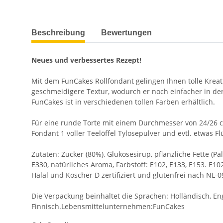
weitere Registerkarten anzeigen
Beschreibung
Bewertungen
Neues und verbessertes Rezept!
Mit dem FunCakes Rollfondant gelingen Ihnen tolle Kreat
geschmeidigere Textur, wodurch er noch einfacher in de
FunCakes ist in verschiedenen tollen Farben erhältlich.
Für eine runde Torte mit einem Durchmesser von 24/26 c
Fondant 1 voller Teelöffel Tylosepulver und evtl. etwas
Zutaten: Zucker (80%), Glukosesirup, pflanzliche Fette (P
E330, natürliches Aroma, Farbstoff: E102, E133, E153. E
Halal und Koscher D zertifiziert und glutenfrei nach NL-
Die Verpackung beinhaltet die Sprachen: Holländisch, Engl
Finnisch.Lebensmittelunternehmen:FunCakes