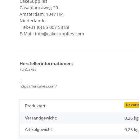
CakeSupplies
Casablancaweg 20
Amsterdam, 1047 HP,
Niederlande
Tel:+31 (0) 85 007 58 88
E-Mail:
info@cakesupplies.com
Herstellerinformationen:
FunCakes
, ,
https://funcakes.com/
Produkteigenschaft
Wert
Dekori
Produktart:
0,26 kg
Versandgewicht:
0,25
kg
Artikelgewicht: