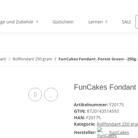
ge und Zubehör
Gutschein
Lernen
SALE
dant
Rollfondant 250 gram
FunCakes Fondant -Forest Green- -250g-
FunCakes Fondant 
Artikelnummer:
F20175
GTIN:
8720143514593
HAN:
F20175
Kategorie:
Rollfondant 250 gr
Hersteller:
FunCakes