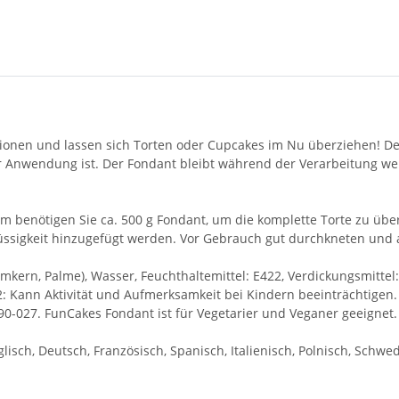
ionen und lassen sich Torten oder Cupcakes im Nu überziehen! Der
r Anwendung ist. Der Fondant bleibt während der Verarbeitung we
m benötigen Sie ca. 500 g Fondant, um die komplette Torte zu übe
 Flüssigkeit hinzugefügt werden. Vor Gebrauch gut durchkneten und
almkern, Palme), Wasser, Feuchthaltemittel: E422, Verdickungsmittel
102: Kann Aktivität und Aufmerksamkeit bei Kindern beeinträchtige
090-027. FunCakes Fondant ist für Vegetarier und Veganer geeignet.
isch, Deutsch, Französisch, Spanisch, Italienisch, Polnisch, Schwe