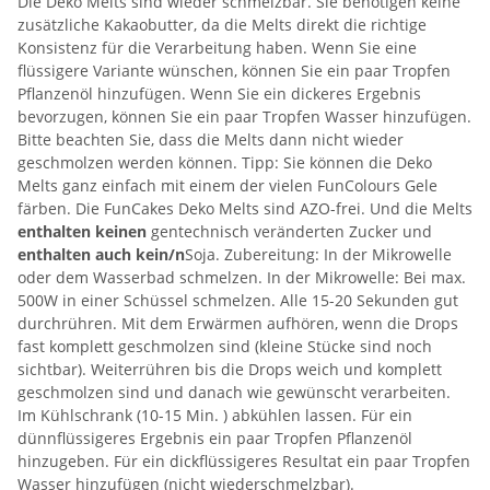
Die Deko Melts sind wieder schmelzbar. Sie benötigen keine
zusätzliche Kakaobutter, da die Melts direkt die richtige
Konsistenz für die Verarbeitung haben. Wenn Sie eine
flüssigere Variante wünschen, können Sie ein paar Tropfen
Pflanzenöl hinzufügen. Wenn Sie ein dickeres Ergebnis
bevorzugen, können Sie ein paar Tropfen Wasser hinzufügen.
Bitte beachten Sie, dass die Melts dann nicht wieder
geschmolzen werden können. Tipp: Sie können die Deko
Melts ganz einfach mit einem der vielen FunColours Gele
färben. Die FunCakes Deko Melts sind AZO-frei. Und die Melts
enthalten keinen
gentechnisch veränderten Zucker und
enthalten auch kein/n
Soja. Zubereitung: In der Mikrowelle
oder dem Wasserbad schmelzen. In der Mikrowelle: Bei max.
500W in einer Schüssel schmelzen. Alle 15-20 Sekunden gut
durchrühren. Mit dem Erwärmen aufhören, wenn die Drops
fast komplett geschmolzen sind (kleine Stücke sind noch
sichtbar). Weiterrühren bis die Drops weich und komplett
geschmolzen sind und danach wie gewünscht verarbeiten.
Im Kühlschrank (10-15 Min. ) abkühlen lassen. Für ein
dünnflüssigeres Ergebnis ein paar Tropfen Pflanzenöl
hinzugeben. Für ein dickflüssigeres Resultat ein paar Tropfen
Wasser hinzufügen (nicht wiederschmelzbar).