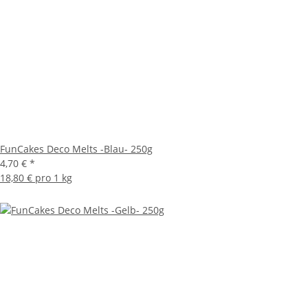
FunCakes Deco Melts -Blau- 250g
4,70 €
*
18,80 € pro 1 kg